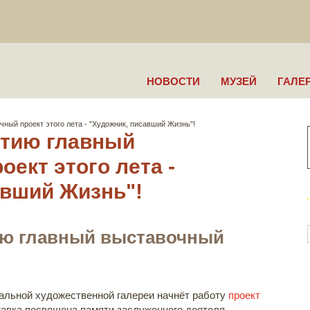
НОВОСТИ
МУЗЕЙ
ГАЛЕ
ный проект этого лета - "Художник, писавший Жизнь"!
ытию главный
ект этого лета -
авший Жизнь"!
ию главный выставочный
альной художественной галереи начнёт работу
проект
тавка посвящена памяти заслуженного деятеля