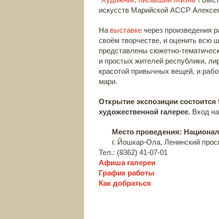
искусств Марийской АССР Алексея
На
выставке
через произведения р
своём творчестве, и оценить всю ш
представлены сюжетно-тематическ
и простых жителей республики, ли
красотой привычных вещей, и рабо
мари.
Открытие экспозиции состоится 9
художественной галерее.
Вход на
Место проведения: Национал
г. Йошкар-Ола, Ленинский просп
Тел.: (8362) 41-07-01
Афиша галереи
График работы
Как добраться