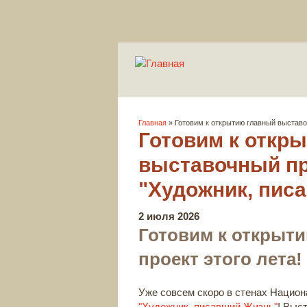
Вы здесь
Главная
» Готовим к открытию главный выставоч
Готовим к откр
выставочный про
"Художник, пис
2 июля 2026
Готовим к открыт
проект этого лета!
Уже совсем скоро в стенах Национ
"Художник, писавший Жизнь"
! Выс