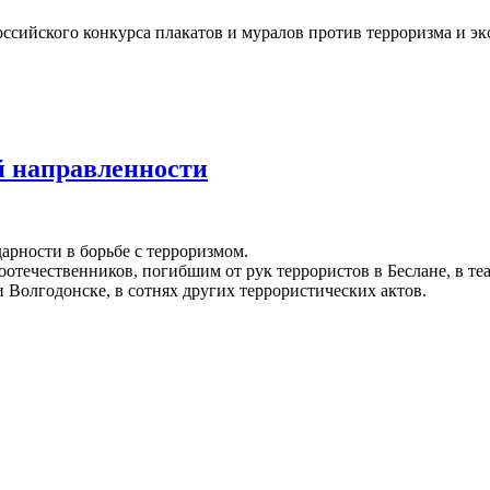
ссийского конкурса плакатов и муралов против терроризма и экс
онкурса плакатов и муралов против терроризма и экстремизма
й направленности
дарности в борьбе с терроризмом.
соотечественников, погибшим от рук террористов в Беслане, в т
 Волгодонске, в сотнях других террористических актов.
кой направленности