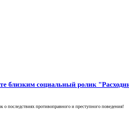
ите близким социальный ролик "Расходн
к о последствиях противоправного и преступного поведения!
кажите близким социальный ролик "Расходник"!