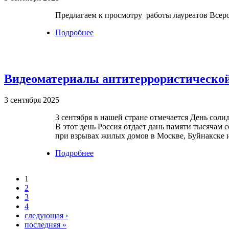
Предлагаем к просмотру работы лауреатов Всеро
Подробнее
о Работы лауреатов Всероссийского к
Видеоматериалы антитеррористическо
3 сентября 2025
3 сентября в нашей стране отмечается День соли
В этот день Россия отдает дань памяти тысячам 
при взрывах жилых домов в Москве, Буйнакске и
Подробнее
о Видеоматериалы антитеррористичес
1
Страницы
2
3
4
следующая ›
последняя »