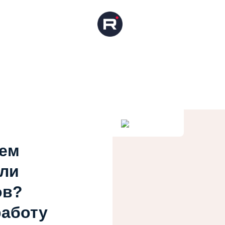
ием
или
ов?
работу