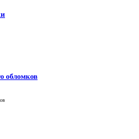
ки
атки
о обломков
ков
и его обломков