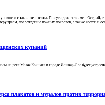
упавшего с такой же высоты. По сути дела, это - меч. Острый, т
ктеру травм, повреждению кожных покровов, а также костей и ос
ещенских купаний
осы на реке Малая Кокшага в городе Йошкар-Оле будет устроена
и Крещенских купаний
урса плакатов и муралов против террори