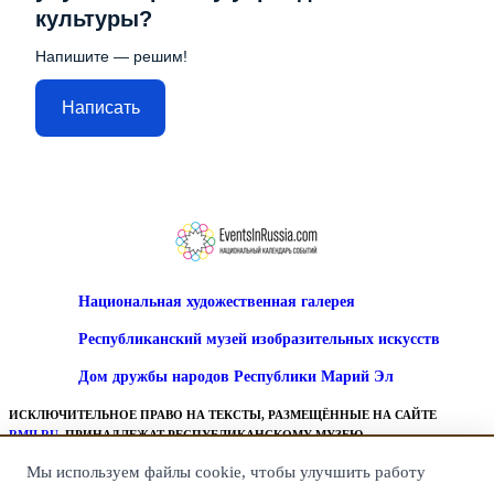
культуры?
Напишите — решим!
Написать
Национальная художественная галерея
Республиканский музей изобразительных искусств
Дом дружбы народов Республики Марий Эл
ИСКЛЮЧИТЕЛЬНОЕ ПРАВО НА ТЕКСТЫ, РАЗМЕЩЁННЫЕ НА САЙТЕ
RMII.RU
, ПРИНАДЛЕЖАТ РЕСПУБЛИКАНСКОМУ МУЗЕЮ
ИЗОБРАЗИТЕЛЬНЫХ ИСКУССТВ.
Мы используем файлы cookie, чтобы улучшить работу
ВСЕ ПРАВА НА ГРАФИЧЕСКИЕ, ВИДЕО И ИНЫЕ МАТЕРИАЛЫ,
ПРЕДСТАВЛЕННЫЕ НА САЙТЕ, ПРИНАДЛЕЖАТ ИХ ЗАКОННЫМ