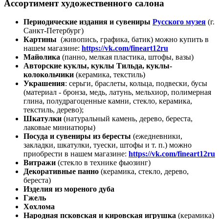
Ассортимент художественного салона
Периодические издания и сувениры
Русского музея
(г.
Санкт-Петербург)
Картины
(живопись, графика, батик) можно купить в
нашем магазине:
https://vk.com/fineart12ru
Майолика
(панно, мелкая пластика, штофы, вазы)
Авторские куклы, куклы Тильда, куклы-
колокольчики
(керамика, текстиль)
Украшения
: серьги, браслеты, кольца, подвески, бусы
(материал - бронза, медь, латунь, мельхиор, полимерная
глина, полудрагоценные камни, стекло, керамика,
текстиль, дерево);
Шкатулки
(натуральный камень, дерево, береста,
лаковые миниатюры)
Посуда и сувениры из бересты
(ежедневники,
закладки, шкатулки, туески, штофы и т. п.) можно
приобрести в нашем магазине:
https://vk.com/fineart12ru
Витражи
(стекло в технике фьюзинг)
Декоративные панно
(керамика, стекло, дерево,
береста)
Изделия из мореного дуба
Гжель
Хохлома
Народная псковская и кировская игрушка
(керамика)