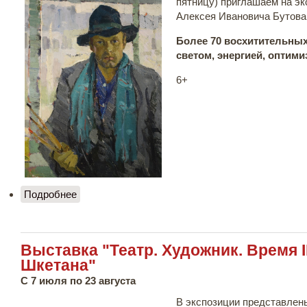
пятницу) п
риглашаем на эк
Алексея Ивановича Бутова
Более 70 восхитительны
светом, энергией, оптим
6+
Подробнее
о "Культурный обед" по выставке "Художник,
писавший Жизнь"
Выставка "Театр. Художник. Время II
Шкетана"
С 7 июля по 23 августа
В экспозиции представлен