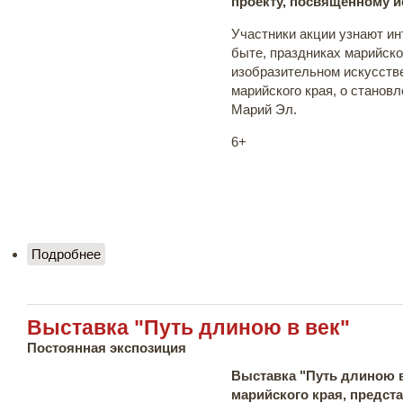
проекту, посвященному и
Участники акции узнают ин
быте, праздниках марийско
изобразительном искусств
марийского края, о станов
Марий Эл.
6+
Подробнее
о "Культурный обед" по выставке "Путь длиною
в век"
Выставка "Путь длиною в век"
Постоянная экспозиция
Выставка "Путь длиною в
марийского края, предст