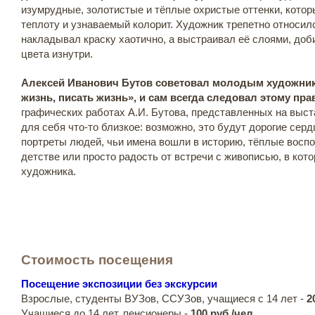
изумрудные, золотистые и тёплые охристые оттенки, кото
теплоту и узнаваемый колорит. Художник трепетно относилс
накладывал краску хаотично, а выстраивал её слоями, доб
цвета изнутри.
Алексей Иванович Бутов советовал молодым художни
жизнь, писать жизнь», и сам всегда следовал этому пра
графических работах А.И. Бутова, представленных на выст
для себя что-то близкое: возможно, это будут дорогие сер
портреты людей, чьи имена вошли в историю, тёплые восп
детстве или просто радость от встречи с живописью, в ко
художника.
Стоимость посещения
Посещение экспозиции без экскурсии
Взрослые, студенты ВУЗов, ССУЗов, учащиеся с 14 лет -
2
Учащиеся до 14 лет, пенсионеры -
100 руб./чел.