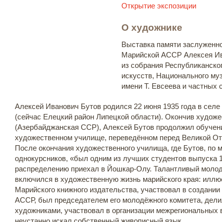
Открытие экспозиции
О художнике
Выставка памяти заслуженно
Марийской АССР Алексея Ив
из собрания Республиканско
искусств, Национального му
имени Т. Евсеева и частных 
Алексей Иванович Бутов родился 22 июня 1935 года в сел
(сейчас Елецкий район Липецкой области). Окончив худож
(Азербайджанская ССР), Алексей Бутов продолжил обучен
художественном училище, переведённом перед Великой От
После окончания художественного училища, где Бутов, по м
однокурсников, «был одним из лучших студентов выпуска 1
распределению приехал в Йошкар-Олу. Талантливый молод
включился в художественную жизнь марийского края: иллю
Марийского книжного издательства, участвовал в создани
АССР, был председателем его молодёжного комитета, дел
художниками, участвовал в организации межрегиональных 
неустанно искал собственный живописный язык.