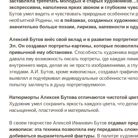
заставляла трепетать молодых и старых художников…о
экспрессивна, наполнена ярких звоном и глубоким чувст
Бутов умел видеть и чувствовать природные особенности 
необъятной Родины, но
в пейзажах, созданных художник
значительно больше поэзии, лиризма, напевности и од
Алексей Бутов внёс свой вклад и в развитие портретн
Эл. Он создавал портреты-картины, которые позволяли
привычной ему обстановке
. Способность художника виде
давала ему возможность писать портреты, где каждая лини
внутреннего мира, делая их не просто изображениями, а г
этюдами. А.И. Бутов, кроме живописных, создавал графиче
выявлял и подчёркивал индивидуальные особенности чело
попытку заглянуть в душу портретируемого».
Натюрморты Алексея Бутова отличаются чистотой цвет
Художник умел сохранить яркость каждого цвета, что дела
насыщенной, пластичной и материальной.
В своем творчестве Алексей Иванович Бутов
отдавал пре
живописи: эта техника позволяла ему передавать слож
добиваться выразительной фактуры
. В палитре художн