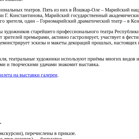
сиональных театров. Пять из них в Йошкар-Оле – Марийский н
ни Г. Константинова, Марийский государственный академический
го зрителя, один – Горномарийский драматический театр – в Ко
ы художников старейшего профессионального театра Республик
т зрителей премьерами, активно гастролирует, участвует в фести
демонстрирует эскизы и макеты декораций прошлых, настоящих 
кля, театральные художники используют приёмы многих видов ис
ми и творческими удачами знакомит выставка.
илета на выставки галереи
.
.
кскурсии), перечислены в приказе.
 двух человек) — бесплатно.