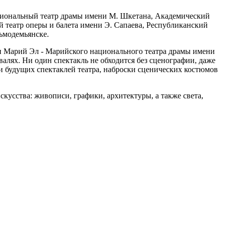
ациональный театр драмы имени М. Шкетана, Академический
 театр оперы и балета имени Э. Сапаева, Республиканский
зьмодемьянске.
и Марий Эл - Марийского национального театра драмы имени
валях. Ни один спектакль не обходится без сценографии, даже
и будущих спектаклей театра, наброски сценических костюмов
кусства: живописи, графики, архитектуры, а также света,