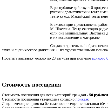
В республике действует 6 профес
русский драматический театр име
театр кукол, Марийский театр юно
В экспозиции представлены работ
М. Шкетана. Театр ежегодно радуе
если она минимальная. Выставка 
и их воплощение в материале.
Создавая зрительный образ спекта
звука и сценического движения. С их художественными поиска
Посетить выставку можно по 23 августа при покупке
единого б
Стоимость посещения
Стоимость посещения для всех категорий граждан -
50 руб./чел
Стоимость посещения утверждена согласно
приказу
.
Лица, имеющие право на бесплатное посещение выставки (без э
Сопровождающие организованных групп (в количестве не более