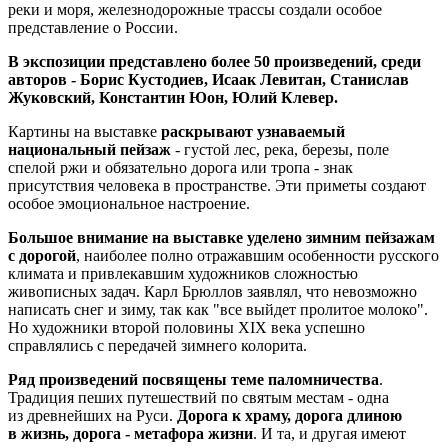
реки и моря, железнодорожные трассы создали особое
представление о России.
В экспозиции представлено более 50 произведений, среди
авторов - Борис Кустодиев, Исаак Левитан, Станислав
Жуковский, Константин Юон, Юлий Клевер.
Картины на выставке
раскрывают узнаваемый
национальный пейзаж
- густой лес, река, березы, поле
спелой ржи и обязательно дорога или тропа - знак
присутствия человека в пространстве. Эти приметы создают
особое эмоциональное настроение.
Большое внимание на выставке уделено зимним пейзажам
с дорогой
, наиболее полно отражавшим особенности русского
климата и привлекавшим художников сложностью
живописных задач. Карл Брюллов заявлял, что невозможно
написать снег и зиму, так как "все выйдет пролитое молоко".
Но художники второй половины XIX века успешно
справлялись с передачей зимнего колорита.
Ряд произведений посвящены теме паломничества
.
Традиция пеших путешествий по святым местам - одна
из древнейших на Руси.
Дорога к храму, дорога длиною
в жизнь, дорога - метафора жизни
. И та, и другая имеют