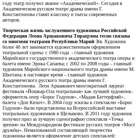
году театр получил звание «Академический». Сегодня в
Академическом русском театре драмы имени Г.
Константинова ставят классику и пьесы современных
авторов.
Творческая жизнь заслуженного художника Российской
Федерации Леона Аршаковича Тирацуяна тесно связана
со многими театрами Республики Марий Эл
. Художник
более 40 лет занимается художественным оформлением
театральной сцены: с 1980 года - главный художник
Марийского государственного академического театра оперы и
балета имени Эрика Сапаева; с 2002 по 2008 годы – главный
художник Марийского национального театра драмы имени М.
Шкетана; в настоящее время – главный художник
Академического русского театра драмы имени Г.
Константинова. Леон Аршакович многократный лауреат
фестиваля «Йошкар-Ола театральная» как лучший художник-
оформитель опер «Борис Годунов», «Мадам Баттерфляй»,
балета «Дон Кихот». В 2004 году эскизы к спектаклю «Борис
Годунов» были представлены на Всероссийской выставке
театральных художников в Щелыково. В 2011 году художник
получил приз за лучшую сценографию спектакля «Точка
зрения» на Международном фестивале русских театров «Мост
дружбы». Немаловажной составляющей творчества
художника является оформление детских спектаклей: