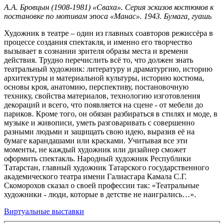
А.А. Бровцын (1908-1981) «Сваха». Серия эскизов костюмов к
постановке по мотивам эпоса «Манас». 1943. Бумага, гуашь
Художник в театре – один из главных соавторов режиссёра в
процессе создания спектакля, и именно его творчество
вызывает в сознании зрителя образы места и времени
действия. Трудно перечислить всё то, что должен знать
театральный художник: литературу и драматургию, историю
архитектуры и материальной культуры, историю костюма,
основы кроя, анатомию, перспективу, постановочную
технику, свойства материалов, технологию изготовления
декораций и всего, что появляется на сцене - от мебели до
париков. Кроме того, он обязан разбираться в стилях и моде, в
музыке и живописи, уметь разговаривать с совершенно
разными людьми и защищать свою идею, выразив её на
бумаге карандашами или красками. Учитывая все эти
моменты, не каждый художник или дизайнер сможет
оформить спектакль. Народный художник Республики
Татарстан, главный художник Татарского государственного
академического театра имени Галиасгара Камала С.Г.
Скоморохов сказал о своей профессии так: «Театральные
художники - люди, которые в детстве не наигрались…».
Виртуальные выставки