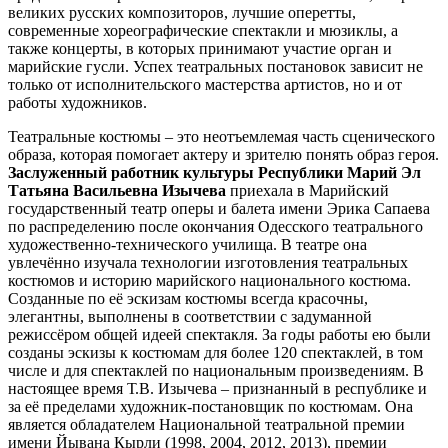
великих русских композиторов, лучшие оперетты,
современные хореографические спектакли и мюзиклы, а
также концерты, в которых принимают участие орган и
марийские гусли. Успех театральных постановок зависит не
только от исполнительского мастерства артистов, но и от
работы художников.
Театральные костюмы – это неотъемлемая часть сценического
образа, которая помогает актеру и зрителю понять образ героя.
Заслуженный работник культуры Республики Марий Эл
Татьяна Васильевна Изычева
приехала в Марийский
государственный театр оперы и балета имени Эрика Сапаева
по распределению после окончания Одесского театрального
художественно-технического училища. В театре она
увлечённо изучала технологии изготовления театральных
костюмов и историю марийского национального костюма.
Созданные по её эскизам костюмы всегда красочны,
элегантны, выполнены в соответствии с задуманной
режиссёром общей идеей спектакля. За годы работы ею были
созданы эскизы к костюмам для более 120 спектаклей, в том
числе и для спектаклей по национальным произведениям. В
настоящее время Т.В. Изычева – признанный в республике и
за её пределами художник-постановщик по костюмам. Она
является обладателем Национальной театральной премии
имени Йывана Кырли (1998, 2004, 2012, 2013), премии