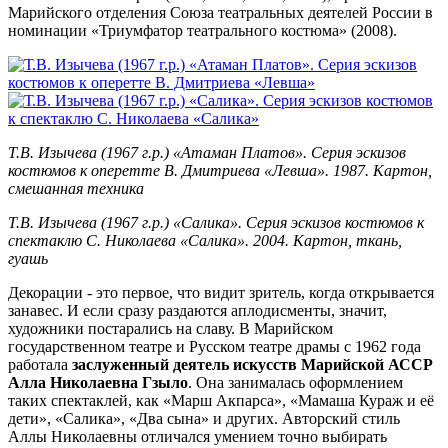
Марийского отделения Союза театральных деятелей России в
номинации «Триумфатор театрального костюма» (2008).
Т.В. Изычева (1967 г.р.) «Атаман Платов». Серия эскизов
костюмов к оперетте В. Дмитриева «Левша». 1987. Картон,
смешанная техника
Т.В. Изычева (1967 г.р.) «Салика». Серия эскизов костюмов к
спектаклю С. Николаева «Салика». 2004. Картон, ткань,
гуашь
Декорации - это первое, что видит зритель, когда открывается
занавес. И если сразу раздаются аплодисменты, значит,
художники постарались на славу. В Марийском
государственном театре и Русском театре драмы с 1962 года
работала
заслуженный деятель искусств Марийской АССР
Алла Николаевна Гзыло
. Она занималась оформлением
таких спектаклей, как «Марш Акпарса», «Мамаша Кураж и её
дети», «Салика», «Два сына» и других. Авторский стиль
Аллы Николаевны отличался умением точно выбирать