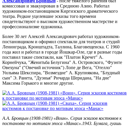
Александрович Бровцын
- после тяжёлого ранения был
комиссован и эвакуирован в Среднюю Азию. Работал
художником-постановщиком Киргизского драматического
театра. Редкие уцелевшие эскизы того времени
свидетельствуют о высоком художественном мастерстве и
профессионализме художника.
Более 30 лет Алексей Александрович работал художником-
постановщиком и оформил спектакли для театров и студий
Ленинграда, Кронштадта, Таллина, Благовещенска. С 1960
года жил и работал в городе Йошкар-Оле, где в разные годы
поставил такие спектакли, как "Платон Кречет" А.
Корнейчука, "Женитьба Белугина" А. Островского, "Фуэнте
Овехуна" ("Овечий источник") Лопе де Вега, "Отелло"
Уильяма Шекспира, "Возмездие" А. Крупнякова, "Блудный
сын" Э. Ранета, "Дуэнья" Ричарда Шеридана, "На дне"
Максима Горького и многие другие.
А.А. Бровцын (1908-1981) «Воин». Серия эскизов костюмов к
постановке по мотивам эпоса «Манас».1943. Бумага, гуашь