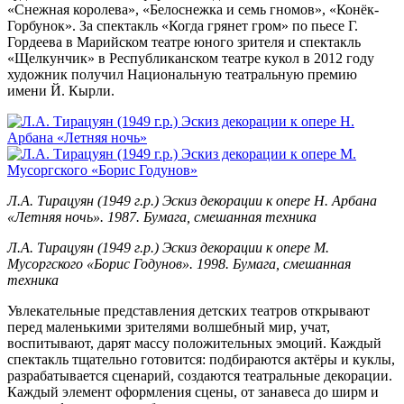
«Снежная королева», «Белоснежка и семь гномов», «Конёк-
Горбунок». За спектакль «Когда грянет гром» по пьесе Г.
Гордеева в Марийском театре юного зрителя и спектакль
«Щелкунчик» в Республиканском театре кукол в 2012 году
художник получил Национальную театральную премию
имени Й. Кырли.
Л.А. Тирацуян (1949 г.р.) Эскиз декорации к опере Н. Арбана
«Летняя ночь». 1987. Бумага, смешанная техника
Л.А. Тирацуян (1949 г.р.) Эскиз декорации к опере М.
Мусоргского «Борис Годунов». 1998. Бумага, смешанная
техника
Увлекательные представления детских театров открывают
перед маленькими зрителями волшебный мир, учат,
воспитывают, дарят массу положительных эмоций. Каждый
спектакль тщательно готовится: подбираются актёры и куклы,
разрабатывается сценарий, создаются театральные декорации.
Каждый элемент оформления сцены, от занавеса до ширм и