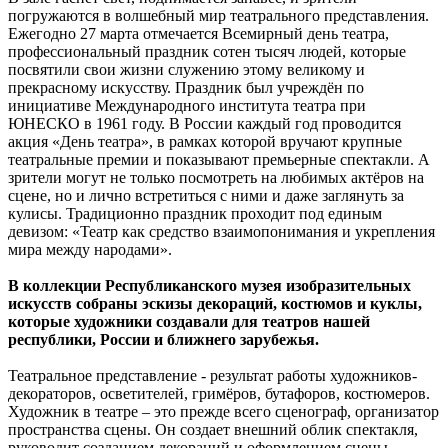
погружаются в волшебный мир театрального представления.
Ежегодно 27 марта отмечается Всемирный день театра,
профессиональный праздник сотен тысяч людей, которые
посвятили свои жизни служению этому великому и
прекрасному искусству. Праздник был учреждён по
инициативе Международного института театра при
ЮНЕСКО в 1961 году. В России каждый год проводится
акция «День театра», в рамках которой вручают крупные
театральные премии и показывают премьерные спектакли. А
зрители могут не только посмотреть на любимых актёров на
сцене, но и лично встретиться с ними и даже заглянуть за
кулисы. Традиционно праздник проходит под единым
девизом: «Театр как средство взаимопонимания и укрепления
мира между народами».
В коллекции Республиканского музея изобразительных
искусств собраны эскизы декораций, костюмов и куклы,
которые художники создавали для театров нашей
республики, России и ближнего зарубежья.
Театральное представление - результат работы художников-
декораторов, осветителей, гримёров, бутафоров, костюмеров.
Художник в театре – это прежде всего сценограф, организатор
пространства сцены. Он создает внешний облик спектакля,
руководит созданием декораций и оформлением сцены.