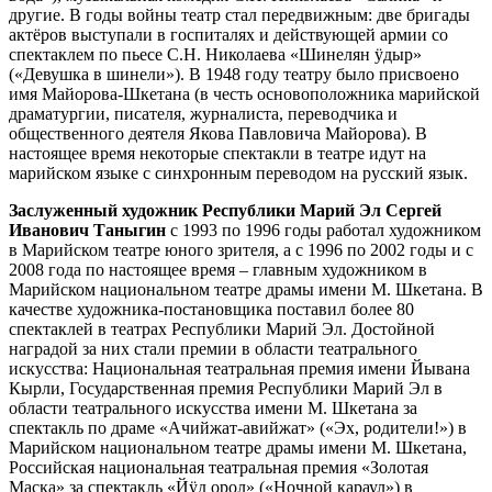
другие. В годы войны театр стал передвижным: две бригады
актёров выступали в госпиталях и действующей армии со
спектаклем по пьесе С.Н. Николаева «Шинелян ÿдыр»
(«Девушка в шинели»). В 1948 году театру было присвоено
имя Майорова-Шкетана (в честь основоположника марийской
драматургии, писателя, журналиста, переводчика и
общественного деятеля Якова Павловича Майорова). В
настоящее время некоторые спектакли в театре идут на
марийском языке с синхронным переводом на русский язык.
Заслуженный художник Республики Марий Эл Сергей
Иванович Таныгин
с 1993 по 1996 годы работал художником
в Марийском театре юного зрителя, а с 1996 по 2002 годы и с
2008 года по настоящее время – главным художником в
Марийском национальном театре драмы имени М. Шкетана. В
качестве художника-постановщика поставил более 80
спектаклей в театрах Республики Марий Эл. Достойной
наградой за них стали премии в области театрального
искусства: Национальная театральная премия имени Йывана
Кырли, Государственная премия Республики Марий Эл в
области театрального искусства имени М. Шкетана за
спектакль по драме «Ачийжат-авийжат» («Эх, родители!») в
Марийском национальном театре драмы имени М. Шкетана,
Российская национальная театральная премия «Золотая
Маска» за спектакль «Йÿд орол» («Ночной караул») в