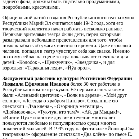
заднего фона, должны быть тщательно продуманными,
подробными, красочными.
Официальной датой создания Республиканского театра кукол
Республики Марий Эл считается май 1942 года, хотя его
творческий коллектив начал работать несколько раньше.
Первыми зрителями театра были дети, перед которыми
разыгрывали небольшие представления для того, чтобы
помочь забыть об ужасах военного времени. Даже взрослый
человек, попадая в театр чувствует себя как сказке. Именно
поэтому сейчас на сцене театра показывают спектакли для
детей: «Колобок», «Щелкунчик», «Звездочка», и для
взрослых: «Тараканья леди», «Йӱд орол».
Заслуженный работник культуры Российской Федерации
Людмила Ефимовна Иванова
более 30 лет работала в
Республиканском театре кукол. Её первыми спектаклями
были «Аленький цветочек», «Волк на дереве», «Мой друг
солнце», «Легенда о храбром Патыре». Созданные ею
спектакли «Два клена», «Озорница-метелица»,
«Дюймовочка», «Тук-тук, кто там?», «Ай, да Мыцык!»,
«Винни Пух» и многие другие в течение многих лет
пользуются любовью и популярностью среди многих
поколений малышей. В 1995 году на фестивале «Йошкар-Ола
театральная» оформление спектакля «Два клёна» по пьесе Е.