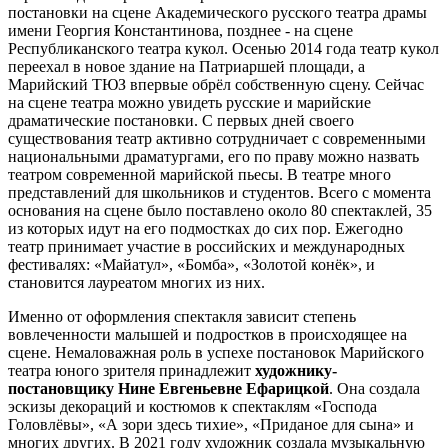
постановки на сцене Академического русского театра драмы
имени Георгия Константинова, позднее - на сцене
Республиканского театра кукол. Осенью 2014 года театр кукол
переехал в новое здание на Патриаршей площади, а
Марийский ТЮЗ впервые обрёл собственную сцену. Сейчас
на сцене театра можно увидеть русские и марийские
драматические постановки. С первых дней своего
существования театр активно сотрудничает с современными
национальными драматургами, его по праву можно назвать
театром современной марийской пьесы. В театре много
представлений для школьников и студентов. Всего с момента
основания на сцене было поставлено около 80 спектаклей, 35
из которых идут на его подмостках до сих пор. Ежегодно
театр принимает участие в российских и международных
фестивалях: «Майатул», «Бомба», «Золотой конёк», и
становится лауреатом многих из них.
Именно от оформления спектакля зависит степень
вовлеченности малышей и подростков в происходящее на
сцене. Немаловажная роль в успехе постановок Марийского
театра юного зрителя принадлежит
художнику-
постановщику Нине Евгеньевне Ефарицкой
. Она создала
эскизы декораций и костюмов к спектаклям «Господа
Головлёвы», «А зори здесь тихие», «Приданое для сына» и
многих других. В 2021 году художник создала музыкальную