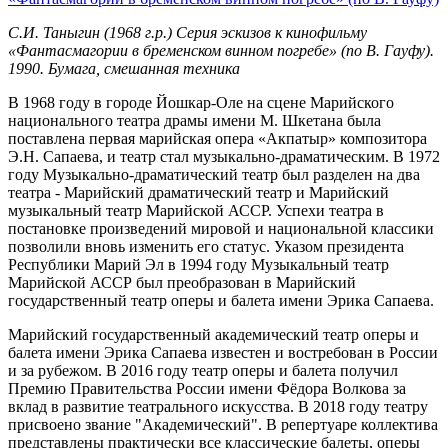
С.И. Таныгин (1968 г.р.) Серия эскизов к кинофильму
«Фантасмагории в бременском винном погребе» (по В. Гауфу).
1990. Бумага, смешанная техника
В 1968 году в городе Йошкар-Оле на сцене Марийского
национального театра драмы имени М. Шкетана была
поставлена первая марийская опера «Акпатыр» композитора
Э.Н. Сапаева, и театр стал музыкально-драматическим. В 1972
году Музыкально-драматический театр был разделен на два
театра - Марийский драматический театр и Марийский
музыкальный театр Марийской АССР. Успехи театра в
постановке произведений мировой и национальной классики
позволили вновь изменить его статус. Указом президента
Республики Марий Эл в 1994 году Музыкальный театр
Марийской АССР был преобразован в Марийский
государственный театр оперы и балета имени Эрика Сапаева.
Марийский государственный академический театр оперы и
балета имени Эрика Сапаева известен и востребован в России
и за рубежом. В 2016 году театр оперы и балета получил
Премию Правительства России имени Фёдора Волкова за
вклад в развитие театрального искусства. В 2018 году театру
присвоено звание "Академический". В репертуаре коллектива
представлены практически все классические балеты, оперы