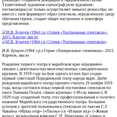
Талантливый художник-сценограф (или художник-
постановщик) не только осуществляет замысел режиссёра, он
вместе с ним формирует образ спектакля, определенную среду
обитания героев, создает общее настроение и атмосферу
представления.
И.В. Бушуев (1964 г.р.) Серия «Театральные спектакли». 2015.
Картон, масло
Рождение первого театра в марийском крае неразрывно
связано с деятельностью многочисленных самодеятельных
кружков. В 1919 году на базе одного из них был создан
первый советский Передвижной театр народа мари. Днём
рождения марийского театра принято считать 29 ноября 1919
года, когда состоялся показ первой постановки спектакля по
пьесе Тыныша Осыпа «Закон шумлык» («Из-за закона»). В
1929 году созданный театр стал профессиональным и получил
название Марийского государственного театра. Большим
успехом у зрителей пользовались спектакли по пьесам С.Г.
Чавайна «Мӱкш отар» («Пасека») и «Илыше вӱд» («Живая
вода»), музыкальная комедия С.Н. Николаева «Салика» и