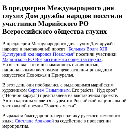
В преддверии Международного дня
глухих Дом дружбы народов посетили
участники Марийского РО
Всероссийского общества глухих
В преддверии Международного дня глухих Дом дружбы
народов и выставочный проект
"Большая Волга XIII.
Культурный код народов Поволжья
" посетили участники
Марийского РО Всероссийского общества глухих
.
На выставке гости познакомились с живописью,
национальными костюмами, декоративно-прикладным
искусством Поволжья и Приуралья.
В этот день они пообщались с выдающимся марийским
художником
Сергеем Таныгиным
. Его работа "Йÿд орол"
("Ночной караул") представлена на выставочном проекте.
Автор картины является лауреатом Российской национальной
театральной премии "Золотая маска".
Выражаем благодарность переводчику русского жестового
языка
Светлане Азиковой
за содействие в проведении
мероприятия.