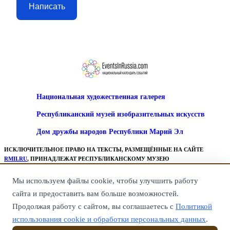
Написать
Национальная художественная галерея
Республиканский музей изобразительных искусств
Дом дружбы народов Республики Марий Эл
ИСКЛЮЧИТЕЛЬНОЕ ПРАВО НА ТЕКСТЫ, РАЗМЕЩЁННЫЕ НА САЙТЕ
RMII.RU
, ПРИНАДЛЕЖАТ РЕСПУБЛИКАНСКОМУ МУЗЕЮ
ИЗОБРАЗИТЕЛЬНЫХ ИСКУССТВ.
ВСЕ ПРАВА НА ГРАФИЧЕСКИЕ, ВИДЕО И ИНЫЕ МАТЕРИАЛЫ,
Мы используем файлы cookie, чтобы улучшить работу
ПРЕДСТАВЛЕННЫЕ НА САЙТЕ, ПРИНАДЛЕЖАТ ИХ ЗАКОННЫМ
сайта и предоставить вам больше возможностей.
ВЛАДЕЛЬЦАМ.
КОПИРОВАНИЕ ТЕКСТОВ, ПУБЛИКАЦИЯ ТЕКСТОВЫХ МАТЕРИАЛОВ
Продолжая работу с сайтом, вы соглашаетесь с
Политикой
РАЗРЕШЕНА ТОЛЬКО ПРИ УКАЗАНИИ РАБОТАЮЩЕЙ ССЫЛКИ НА САЙТ-
использования cookie и обработки персональных данных
.
ПЕРВОИСТОЧНИК, Т. Е. НА САЙТ
RMII.RU