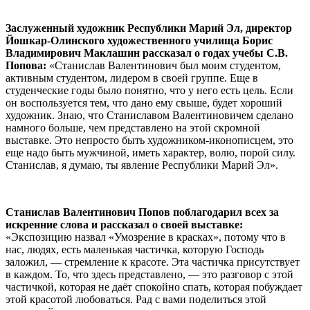
Заслуженный художник Республики Марий Эл, директор
Йошкар-Олинского художественного училища Борис
Владимирович Маклашин рассказал о годах учебы С.В.
Попова:
«Станислав Валентинович был моим студентом,
активным студентом, лидером в своей группе. Еще в
студенческие годы было понятно, что у него есть цель. Если
он воспользуется тем, что дано ему свыше, будет хороший
художник. Знаю, что Станиславом Валентиновичем сделано
намного больше, чем представлено на этой скромной
выставке. Это непросто быть художником-иконописцем, это
еще надо быть мужчиной, иметь характер, волю, порой силу.
Станислав, я думаю, ты явление Республики Марий Эл».
Станислав Валентинович Попов поблагодарил всех за
искренние слова и рассказал о своей выставке:
«Экспозицию назвал «Умозрение в красках», потому что в
нас, людях, есть маленькая частичка, которую Господь
заложил, — стремление к красоте. Эта частичка присутствует
в каждом. То, что здесь представлено, — это разговор с этой
частичкой, которая не даёт спокойно спать, которая побуждает
этой красотой любоваться. Рад с вами поделиться этой