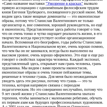
«Само название выставки
"Умозрение в красках"
вызвало
прямую ассоциацию с одноимённым философским трудом
князя Евгения Трубецкого, посвященного русской иконе. Мы
видим здесь такие мощные доминанты — это иконописные
образы, потому что Станислав Валентинович не только
организатор и, вне сомнения, хороший руководитель, но ещё
и иконописец. Представленные здесь работы говорят о том,
что он очень тонко и чутко ощущает реальность жизни, в его
творчестве всегда присутствует особое организационное
начало. Вспоминая его биографию, годы работы Станислава
Валентиновича в Национальном музее, очень хорошо помню,
что чем бы он не занимался, всегда было выполнено на
высоком уровне, очень хорошо оформлено. Это еще и еще раз
говорит о свойствах характера человека. Каждый экспонат,
представленный здесь, открывает нам грань человека, грань
художника. Мы видим с вами проекты иконостасов,
иконописные образы и очень тонкие пейзажные темы,
решенные в технике гуашь. Для меня было неожиданным
увидеть здесь эти рисунки, потому что гуашь — это та
техника, которая напрямую связана с периодом
педагогическим. Но это совершенно неслучайно, потому что
9 лет своей жизни у Станислава Валентиновича хватало
терпения, чтобы заниматься с маленькими ребятами, обучать
их первым азам как будущих профессиональных художников.
А с 2001 года он - преподаватель Йошкар-Олинского