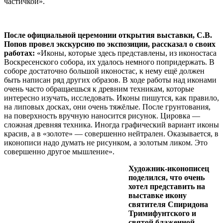
частичкой».
После официальной церемонии открытия выставки, С.В.
Попов провел экскурсию по экспозиции, рассказал о своих
работах:
«Иконы, которые здесь представлены, из иконостаса
Воскресенского собора, их удалось немного попридержать. В
соборе достаточно большой иконостас, к нему ещё должен
быть написан ряд других образов. В ходе работы над иконами
очень часто обращаешься к древним техникам, которые
интересно изучать, исследовать. Иконы пишутся, как правило,
на липовых досках, они очень тяжёлые. После грунтования,
на поверхность вручную наносится рисунок. Цировка —
сложная древняя техника. Иногда графический вариант иконы
красив, а в «золоте» — совершенно нейтрален. Оказывается, в
иконописи надо думать не рисунком, а золотым ликом. Это
совершенно другое мышление».
Художник-иконописец
поделился, что очень
хотел представить на
выставке икону
святителя Спиридона
Тримифунтского и
святой блаженной