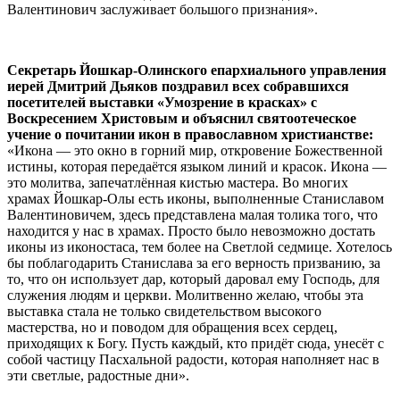
Валентинович заслуживает большого признания».
Секретарь Йошкар-Олинского епархиального управления
иерей Дмитрий Дьяков поздравил всех собравшихся
посетителей выставки «Умозрение в красках» с
Воскресением Христовым и объяснил святоотеческое
учение о почитании икон в православном христианстве:
«Икона — это окно в горний мир, откровение Божественной
истины, которая передаётся языком линий и красок. Икона —
это молитва, запечатлённая кистью мастера. Во многих
храмах Йошкар-Олы есть иконы, выполненные Станиславом
Валентиновичем, здесь представлена малая толика того, что
находится у нас в храмах. Просто было невозможно достать
иконы из иконостаса, тем более на Светлой седмице. Хотелось
бы поблагодарить Станислава за его верность призванию, за
то, что он использует дар, который даровал ему Господь, для
служения людям и церкви. Молитвенно желаю, чтобы эта
выставка стала не только свидетельством высокого
мастерства, но и поводом для обращения всех сердец,
приходящих к Богу. Пусть каждый, кто придёт сюда, унесёт с
собой частицу Пасхальной радости, которая наполняет нас в
эти светлые, радостные дни».