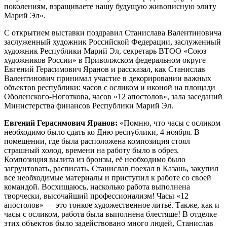
поколениям, взращиваете нашу будущую живописную элиту
Марий Эл».
С открытием выставки поздравил Станислава Валентиновича
заслуженный художник Российской Федерации, заслуженный
художник Республики Марий Эл, секретарь ВТОО «Союз
художников России» в Приволжском федеральном округе
Евгений Герасимович Яранов и рассказал, как Станислав
Валентинович принимал участие в декорировании важных
объектов республики: часов с осликом и иконой на площади
Оболенского-Ноготкова, часов «12 апостолов», зала заседаний
Министерства финансов Республики Марий Эл.
Евгений Герасимович Яранов:
«Помню, что часы с осликом
необходимо было сдать ко Дню республики, 4 ноября. В
помещении, где была расположена композиция стоял
страшный холод, времени на работу было в обрез.
Композиция вылита из бронзы, её необходимо было
загрунтовать, расписать. Станислав поехал в Казань, закупил
все необходимые материалы и приступил к работе со своей
командой. Восхищаюсь, насколько работа выполнена
творчески, высочайший профессионализм! Часы «12
апостолов» — это тонкое художественное литьё. Также, как и
часы с осликом, работа была выполнена блестяще! В отделке
этих объектов было задействовано много людей, Станислав