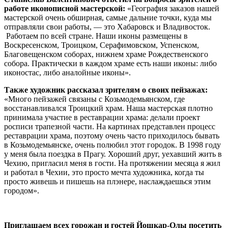
работе иконописной мастерской:
«География заказов нашей
мастерской очень обширная, самые дальние точки, куда мы
отправляли свои работы, — это Хабаровск и Владивосток.
Работаем по всей стране. Наши иконы размещены в
Воскресенском, Троицком, Серафимовском, Успенском,
Благовещенском соборах, нижнем храме Рождественского
собора. Практически в каждом храме есть наши иконы: либо
иконостас, либо аналойные иконы».
Также художник рассказал зрителям о своих пейзажах:
«Много пейзажей связаны с Козьмодемьянском, где
восстанавливался Троицкий храм. Наша мастерская плотно
принимала участие в реставрации храма: делали проект
росписи трапезной части. На картинах представлен процесс
реставрации храма, поэтому очень часто приходилось бывать
в Козьмодемьянске, очень полюбил этот городок. В 1998 году
у меня была поездка в Прагу. Хороший друг, уехавший жить в
Чехию, пригласил меня в гости. На протяжении месяца я жил
и работал в Чехии, это просто мечта художника, когда ты
просто живешь и пишешь на плэнере, наслаждаешься этим
городом».
Приглашаем всех горожан и гостей Йошкар-Олы посетить