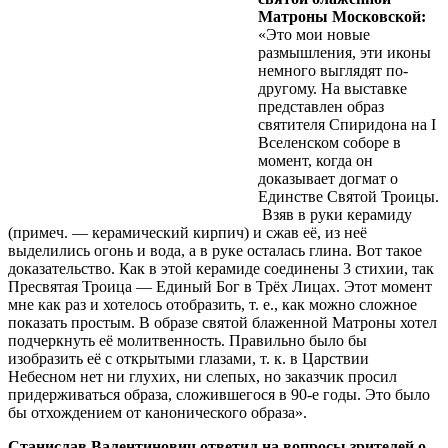
Матроны Московской:
«Это мои новые
размышления, эти иконы
немного выглядят по-
другому. На выставке
представлен образ
святителя Спиридона на I
Вселенском соборе в
момент, когда он
доказывает догмат о
Единстве Святой Троицы.
Взяв в руки керамиду
(примеч. — керамический кирпич) и сжав её, из неё
выделились огонь и вода, а в руке осталась глина. Вот такое
доказательство. Как в этой керамиде соединены 3 стихии, так
Пресвятая Троица — Единый Бог в Трёх Лицах. Этот момент
мне как раз и хотелось отобразить, т. е., как можно сложное
показать простым. В образе святой блаженной Матроны хотел
подчеркнуть её молитвенность. Правильно было бы
изобразить её с открытыми глазами, т. к. в Царствии
Небесном нет ни глухих, ни слепых, но заказчик просил
придерживаться образа, сложившегося в 90-е годы. Это было
бы отхождением от канонического образа».
Станислав Валентинович ответил на вопросы зрителей о