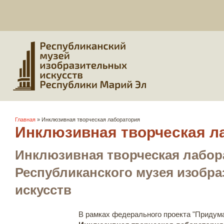
Вы здесь
Главная
» Инклюзивная творческая лаборатория
Инклюзивная творческая л
Инклюзивная творческая лабор
Республиканского музея изобр
искусств
В рамках федерального проекта "Придума