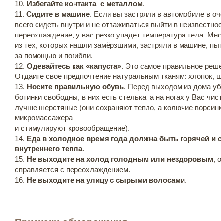
10.
Избегайте контакта с металлом
.
11.
Сидите в машине
. Если вы застряли в автомобиле в о
всего сидеть внутри и не отваживаться выйти в неизвестно
переохлаждение, у вас резко упадет температура тела. Мн
из тех, которых нашли замёрзшими, застряли в машине, пы
за помощью и погибли.
12.
Одевайтесь как «капуста»
. Это самое правильное реш
Отдайте свое предпочтение натуральным тканям: хлопок, ш
13.
Носите правильную обувь
. Перед выходом из дома уб
ботинки свободны, в них есть стелька, а на ногах у Вас чис
лучше шерстяные (они сохраняют тепло, а колючие ворсин
микромассажера
и стимулируют кровообращение).
14.
Еда в холодное время года должна быть горячей и с
внутреннего тепла
.
15.
Не выходите на холод голодным или нездоровым
, 
справляется с переохлаждением.
16.
Не выходите на улицу с сырыми волосами
.