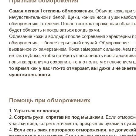
Признаки обморожения
Самая легкая I степень обморожения
. Обычно кожа при 
нечувствительной и белой. Щеки, кончик носа и уши наибо
обморожению I степени. После того как пораженная область
будет облазить и покрываться волдырями.
Облезание кожи и волдыри после согревания характерны при
обморожения — более серьезный случай. Обморожение — п
вызванное их замерзанием. Кожа замерзает сильнее, чем пр
не так глубоко, чтобы потерять способность восстанавлив
попытка организма сохранить тепло полным отключением 
то время как у вас что-то отмерзает, вы даже и не знаете
чувствительности
.
Помощь при обморожениях
1.
Укрыться от холода.
2.
Согреть руки, спрятав их под мышками
. Если отморож
участки лица, согреть эти места, прикрыв их руками в сух
4.
Если есть риск повторного отморожения, не допускай