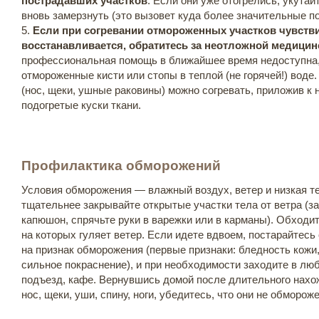
пострадавших участков
. Если они уже отогрелись, укутай
вновь замерзнуть (это вызовет куда более значительные п
5.
Если при согревании отмороженных участков чувстви
восстанавливается, обратитесь за неотложной медиц
профессиональная помощь в ближайшее время недоступна,
отмороженные кисти или стопы в теплой (не горячей!) воде
(нос, щеки, ушные раковины) можно согревать, приложив к
подогретые куски ткани.
Профилактика обморожений
Условия обморожения — влажный воздух, ветер и низкая т
тщательнее закрывайте открытые участки тела от ветра (з
капюшон, спрячьте руки в варежки или в карманы). Обходи
на которых гуляет ветер. Если идете вдвоем, постарайтесь
на признак обморожения (первые признаки: бледность кожи,
сильное покраснение), и при необходимости заходите в люб
подъезд, кафе. Вернувшись домой после длительного нахо
нос, щеки, уши, спину, ноги, убедитесь, что они не обморож