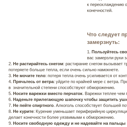
к переохлаждению 
конечностей.
Что следует п
замерзнуть:
1.
Пользуйтесь св
вас замерзли руки 
2.
Не растирайтесь снегом
: растирание снегом вызывает т
потеряете больше тепла, если очень сильно намокнете.
3.
Не мочите тело
: потеря тепла очень усиливается от конт
4.
Прячьтесь от ветра
: уйдите по крайней мере с ветра. 
в значительной степени способствуют обморожению.
5.
Носите варежки вместо перчаток
. Варежки теплее чем 
6.
Наденьте прилегающую шапочку чтобы защитить уш
7.
Не пейте спиртного
. Алкоголь способствует большей по
8.
Не курите
: Курение уменьшает периферийную циркуляци
делает конечности более уязвимыми к обморожению.
9.
Носите свободную одежду и не надевайте на пальцы 