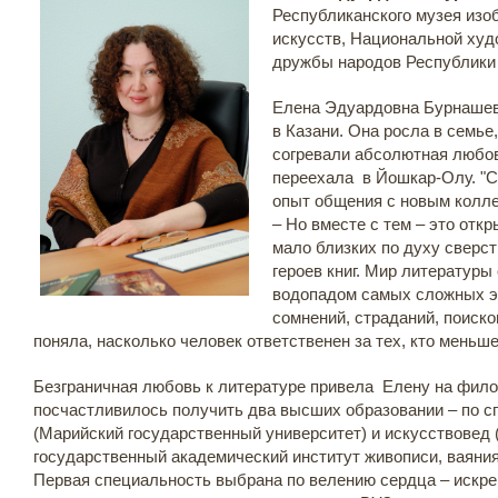
Республиканского музея изо
искусств, Национальной худ
дружбы народов Республики 
Елена Эдуардовна Бурнашева
в Казани. Она росла в семье,
согревали абсолютная любов
переехала в Йошкар-Олу. "С
опыт общения с новым колле
– Но вместе с тем – это откр
мало близких по духу сверст
героев книг. Мир литературы
водопадом самых сложных эм
сомнений, страданий, поиско
поняла, насколько человек ответственен за тех, кто меньше
Безграничная любовь к литературе привела Елену на фило
посчастливилось получить два высших образовании – по 
(Марийский государственный университет) и искусствовед 
государственный академический институт живописи, ваяния 
Первая специальность выбрана по велению сердца – искре