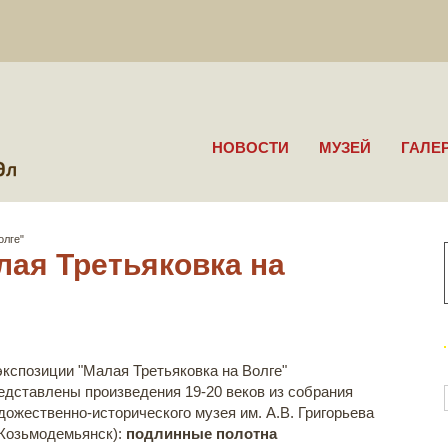
НОВОСТИ
МУЗЕЙ
ГАЛЕ
олге"
лая Третьяковка на
экспозиции "Малая Третьяковка на Волге"
едставлены произведения 19-20 веков из собрания
дожественно-исторического музея им. А.В. Григорьева
. Козьмодемьянск):
подлинные полотна