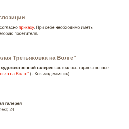
спозиции
 согласно
приказу
. При себе необходимо иметь
егорию посетителя.
лая Третьяковка на Волге"
й художественной галерее
состоялось торжественное
овка на Волге"
(г. Козьмодемьянск).
ая галерея
ект, 24