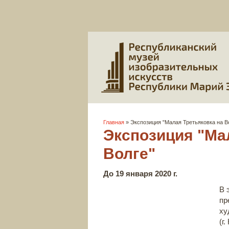
Вы здесь
Главная
» Экспозиция "Малая Третьяковка на В
Экспозиция "Ма
Волге"
До 19 января 2020 г.
В 
пр
ху
(г