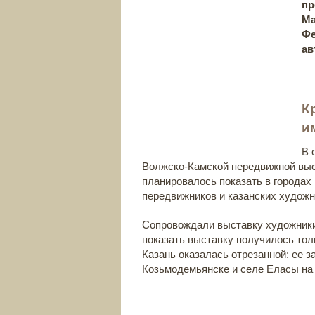
пр
Ма
Фе
ав
К
и
В 
Волжско-Камской передвижной выст
планировалось показать в городах
передвижников и казанских художн
Сопровождали выставку художники
показать выставку получилось тол
Казань оказалась отрезанной: ее 
Козьмодемьянске и селе Еласы на 