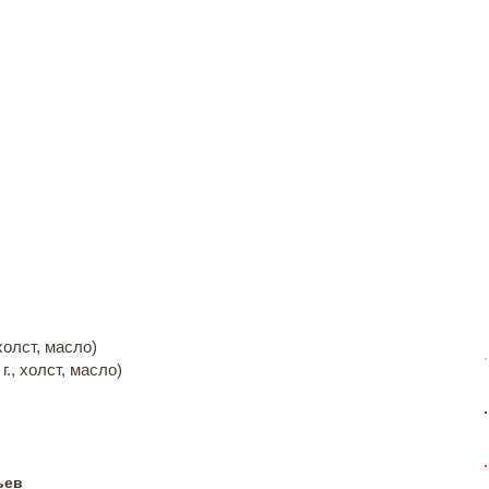
холст, масло)
., холст, масло)
ьев