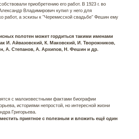
собствовали приобретению его работ. В 1923 г. во
Александр Владимирович купил у него для
о работ, а эскизы к "Черемисской свадьбе" Фешин ему
сных полотен может гордиться такими именами
к И. Айвазовский, К. Маковский, И. Творожников,
н, А. Степанов, А. Архипов, Н. Фешин и др.
омятся с малоизвестными фактами биографии
орьева, историями непростой, но интересной жизни
ндра Григорьева.
естить приятное с полезным и вложить ещё один