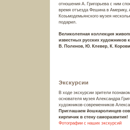
отношения А. Григорьева с ним спо
время отъезда Фешина в Америку, 
Козьмодемьянского музея нескольк
подарил.
Великолепная коллекция живопи
известных русских художников ка
В. Поленов, Ю. Клевер, К. Корови
Экскурсии
В ходе экскурсии зрители познак
основателя музея Александра Григ
художников-современников Алекса
Приглашаем йошкаролинцев совм
кирпичик в стену саморазвития!
Фотографии с наших экскурсий